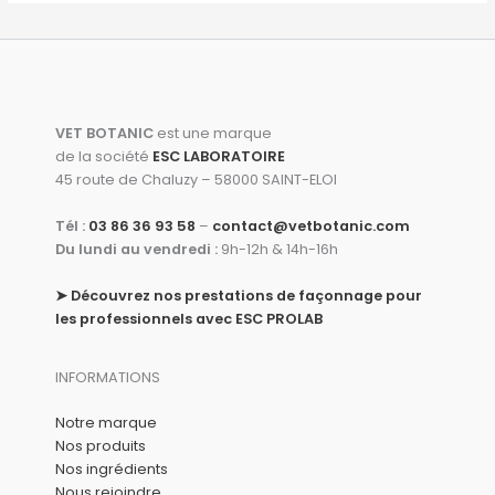
x
x
,
.
i
a
5
n
c
0
i
t
€
t
u
.
i
e
VET BOTANIC
est une marque
a
l
de la société
ESC LABORATOIRE
l
e
45 route de Chaluzy – 58000 SAINT-ELOI
é
s
t
t
Tél :
03 86 36 93 58
–
contact@vetbotanic.com
a
Du lundi au vendredi :
9h-12h & 14h-16h
i
:
t
6
➤
Découvrez nos prestations de façonnage pour
,
les professionnels avec ESC PROLAB
:
8
9
6
,
€
INFORMATIONS
8
.
0
Notre marque
€
Nos produits
.
Nos ingrédients
Nous rejoindre