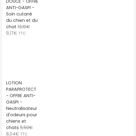
DOUCE - OFFRE
ANTI-GASPI -
Soin cutané
du chien et du
chat
13,10
€
L
L
9,17
€
TTC
e
e
p
p
r
r
i
i
x
x
i
a
n
c
LOTION
i
t
PARAPROTECT
t
u
- OFFRE ANTI-
i
e
GASPI -
a
l
Neutralisateur
l
e
d'odeurs pour
é
s
chiens et
t
t
chats
11,50
€
a
L
L
8,04
€
TTC
i
: