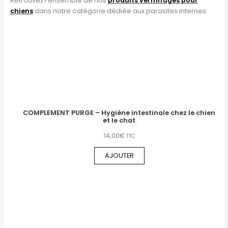
Retrouvez l’ensemble de nos
produits vermifuges pour
chiens
dans notre catégorie dédiée aux parasites internes.
COMPLEMENT PURGE – Hygiène intestinale chez le chien
et le chat
14,00
€
TTC
AJOUTER