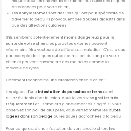
risques pour les enfants. Ils entraînent eux aussi des risques
de carences pour votre chien ;
Les ankylostomes
sont des vers qui ont pour spécificité de
traverser la peau. Ils provoquent des troubles digestifs ainsi
que des affections cutanées.
S’ils semblent potentiellement
moins dangereux pour la
santé de votre chien,
les parasites externes peuvent
néanmoins être vecteurs de différentes maladies.. C’est le cas
par exemple des tiques qui se nourrissent du sang de votre
chien et peuvent transmettre des maladies comme la
maladie de Lyme.
Comment reconnaître une infestation chez le chien ?
Les signes d’une
infestation de parasites externes
sont
assez évidents chez le chien. Vous le verrez
se gratter très
fréquemment
et il semblera globalement plus agité. Si vous
observez son poil de plus près, vous verrez même les
puces
logées dans son pelage
ou les tiques accrochées à la peau.
Pour ce qui est d’une infestation de vers chez le chien,
les