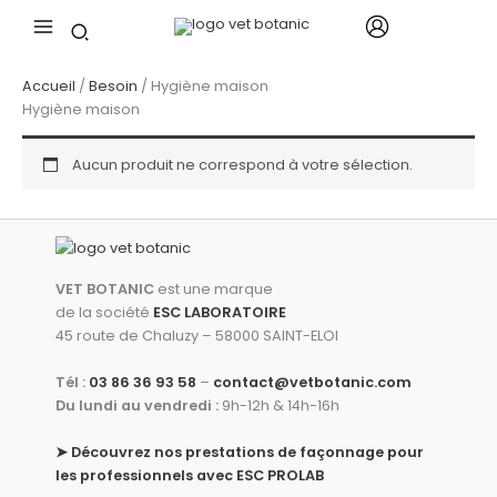
Aller
au
contenu
Accueil
/
Besoin
/ Hygiène maison
Hygiène maison
Aucun produit ne correspond à votre sélection.
VET BOTANIC
est une marque
de la société
ESC LABORATOIRE
45 route de Chaluzy – 58000 SAINT-ELOI
Tél :
03 86 36 93 58
–
contact@vetbotanic.com
Du lundi au vendredi :
9h-12h & 14h-16h
➤
Découvrez nos prestations de façonnage pour
les professionnels avec ESC PROLAB