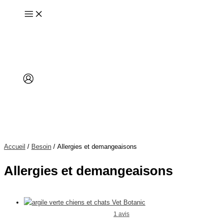
Aller
au
contenu
Accueil
/
Besoin
/ Allergies et demangeaisons
Allergies et demangeaisons
1 avis