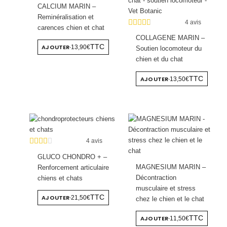
CALCIUM MARIN –
Reminéralisation et
4 avis
carences chien et chat
COLLAGENE MARIN –
AJOUTER
TTC
13,90€
-
Soutien locomoteur du
chien et du chat
AJOUTER
TTC
13,50€
-
4 avis
GLUCO CHONDRO + –
MAGNESIUM MARIN –
Renforcement articulaire
Décontraction
chiens et chats
musculaire et stress
AJOUTER
TTC
21,50€
-
chez le chien et le chat
AJOUTER
TTC
11,50€
-