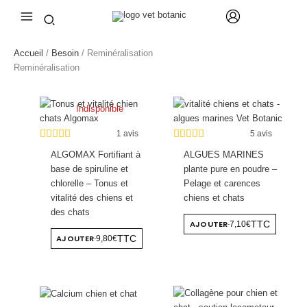
Aller
au
contenu
Accueil
/
Besoin
/ Reminéralisation
Reminéralisation
Indisponible
1 avis
5 avis
ALGOMAX Fortifiant à
ALGUES MARINES
base de spiruline et
plante pure en poudre –
chlorelle – Tonus et
Pelage et carences
vitalité des chiens et
chiens et chats
des chats
AJOUTER
TTC
7,10€
-
AJOUTER
TTC
9,80€
-