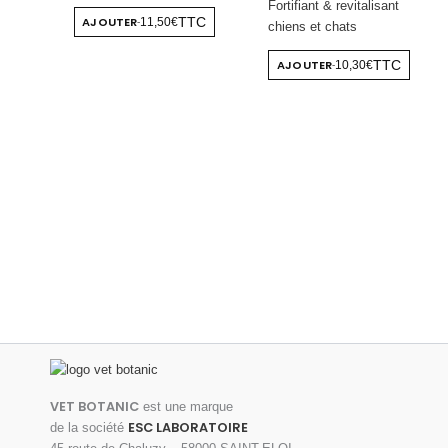
Fortifiant & revitalisant
AJOUTER
TTC
11,50€
-
chiens et chats
AJOUTER
TTC
10,30€
-
VET BOTANIC
est une marque
ESC LABORATOIRE
de la société