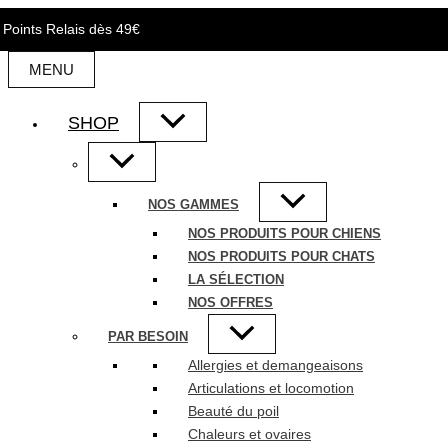
Aller
n Points Relais dès 49€
au
contenu
MENU
SHOP
NOS GAMMES
NOS PRODUITS POUR CHIENS
NOS PRODUITS POUR CHATS
LA SÉLECTION
NOS OFFRES
PAR BESOIN
Allergies et demangeaisons
Articulations et locomotion
Beauté du poil
Chaleurs et ovaires