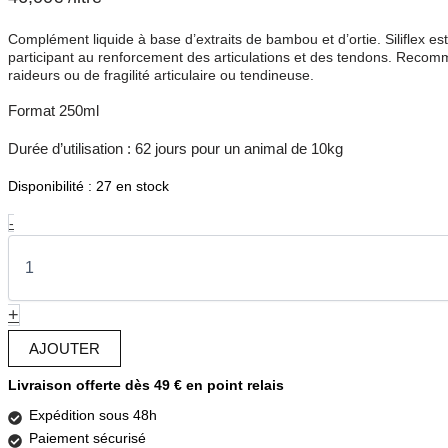
Complément liquide à base d’extraits de bambou et d’ortie. Siliflex est
participant au renforcement des articulations et des tendons. Reco
raideurs ou de fragilité articulaire ou tendineuse.
Format 250ml
Durée d’utilisation : 62 jours pour un animal de 10kg
Disponibilité :
27 en stock
quantité
-
de
SILIFLEX
-
Soutien
+
articulaire
chiens
AJOUTER
et
chats
Livraison offerte dès 49 € en point relais
Expédition sous 48h
Paiement sécurisé