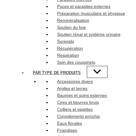
Puces et parasites externes
Préparation musculaire et physique
Reminéralisation
Soutien du foie
Soutien rénal et système urinaire
Surpoids
Récupération
Respiration
Soin des coussinets
PAR TYPE DE PRODUITS
Accessoires divers
Argiles et terres
Baumes et soins externes
Cires et beurres bruts
Colliers et pipettes
Compléments enrichis
Eaux florales
Friandises