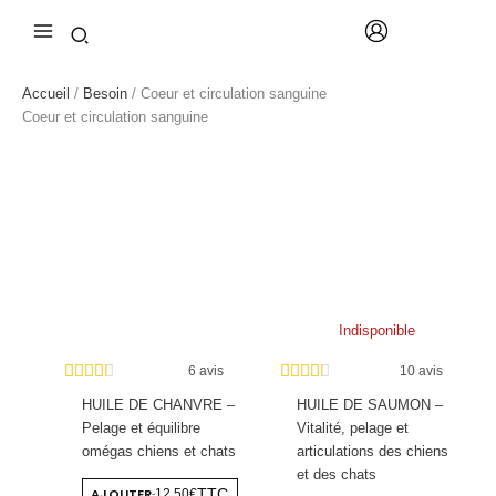
Aller
au
contenu
Accueil
/
Besoin
/ Coeur et circulation sanguine
Coeur et circulation sanguine
Indisponible
6 avis
10 avis
HUILE DE CHANVRE –
HUILE DE SAUMON –
Pelage et équilibre
Vitalité, pelage et
omégas chiens et chats
articulations des chiens
et des chats
AJOUTER
TTC
12,50€
-