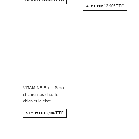
AJOUTER
TTC
12,90€
-
VITAMINE E + – Peau
et carences chez le
chien et le chat
AJOUTER
TTC
10,40€
-