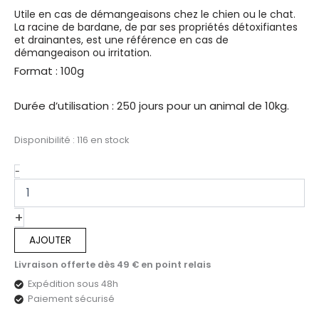
Utile en cas de démangeaisons chez le chien ou le chat.
La racine de bardane, de par ses propriétés détoxifiantes
et drainantes, est une référence en cas de
démangeaison ou irritation.
Format : 100g
Durée d’utilisation : 250 jours pour un animal de 10kg.
Disponibilité :
116 en stock
quantité
-
de
BARDANE
Racine
+
en
AJOUTER
poudre
-
Livraison offerte dès 49 € en point relais
Démangeaisons
Expédition sous 48h
et
détox
Paiement sécurisé
chiens