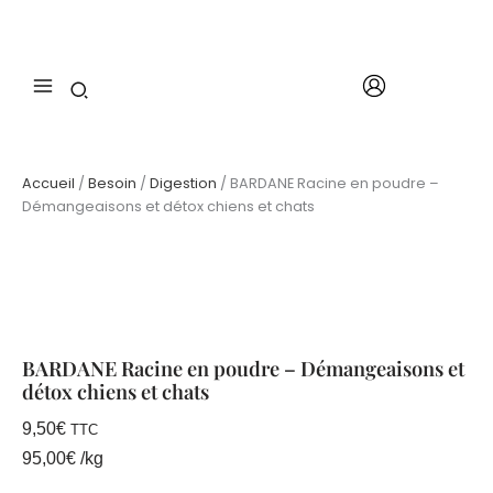
Aller
poudre
-
au
Démangeaisons
contenu
et
détox
chiens
et
chats
Accueil
/
Besoin
/
Digestion
/ BARDANE Racine en poudre –
Démangeaisons et détox chiens et chats
BARDANE Racine en poudre – Démangeaisons et
détox chiens et chats
9,50
€
TTC
95,00
€
/
kg