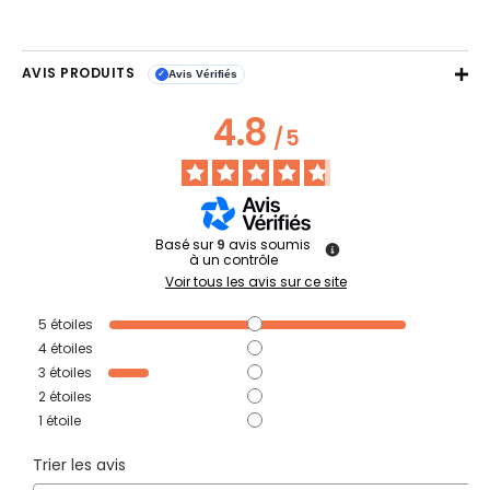
AVIS PRODUITS
Avis Vérifiés
✓
4.8
/
5
Basé sur
9
avis soumis
à un contrôle
Voir tous les avis sur ce site
5
étoiles
8
4
étoiles
0
3
étoiles
1
2
étoiles
0
1
étoile
0
Trier les avis