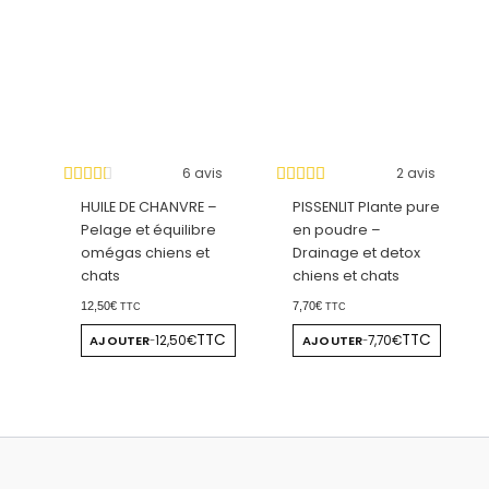
6 avis
2 avis
HUILE DE CHANVRE –
PISSENLIT Plante pure
Pelage et équilibre
en poudre –
omégas chiens et
Drainage et detox
chats
chiens et chats
12,50
€
7,70
€
TTC
TTC
TTC
TTC
AJOUTER
12,50€
AJOUTER
7,70€
-
-