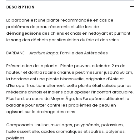
et
DESCRIPTION
chats
La bardane est une plante recommandée en cas de
problèmes de peau récurrents et utile lors de
démangeaisons
des chiens et chats en nettoyant et purifiant
le sang des déchets par stimulation du foie et des reins.
BARDANE –
Arctium lappa
. Famille des Astéracées
Présentation de la plante : Plante pouvant atteindre 2 m de
hauteur et dont la racine charnue peut mesurer jusqu’à 50 cm,
la bardane est une plante bisannuelle, originaire d’Asie et
d’Europe. Traditionnellement, cette plante était utilisée par les
médecins chinois et indiens pour apaiser l’inconfort articulaire.
Plus tard, au cours du Moyen Âge, les Européens utilisaient la
bardane pour lutter contre les problèmes de peau en
agissant sur le drainage des reins.
Composants : inuline, mucilages, polyphénols, potassium,
huile essentielle, acides aromatiques et soufrés, polyènes,
polylines.