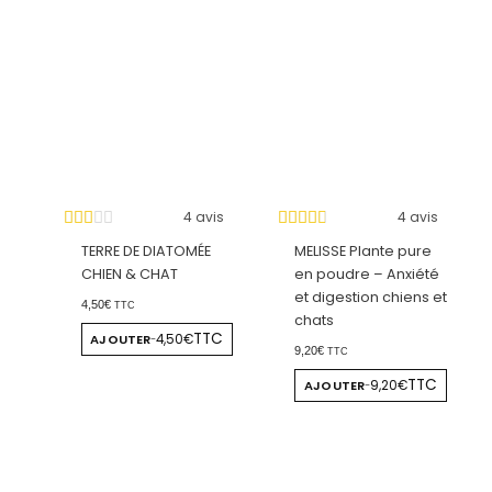
4 avis
4 avis
TERRE DE DIATOMÉE
MELISSE Plante pure
CHIEN & CHAT
en poudre – Anxiété
et digestion chiens et
4,50
€
TTC
chats
TTC
AJOUTER
4,50€
-
9,20
€
TTC
TTC
AJOUTER
9,20€
-