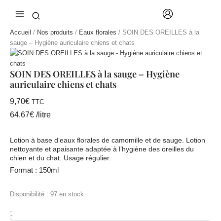
Aller
au
contenu
Accueil
/
Nos produits
/
Eaux florales
/ SOIN DES OREILLES à la
sauge – Hygiène auriculaire chiens et chats
SOIN DES OREILLES à la sauge – Hygiène
auriculaire chiens et chats
9,70
€
TTC
64,67
€
/
litre
Lotion à base d’eaux florales de camomille et de sauge. Lotion
nettoyante et apaisante adaptée à l’hygiène des oreilles du
chien et du chat. Usage régulier.
Format : 150ml
Disponibilité :
97 en stock
quantité
-