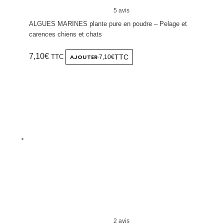
5 avis
ALGUES MARINES plante pure en poudre – Pelage et
carences chiens et chats
7,10
€
TTC
AJOUTER
TTC
7,10€
-
2 avis