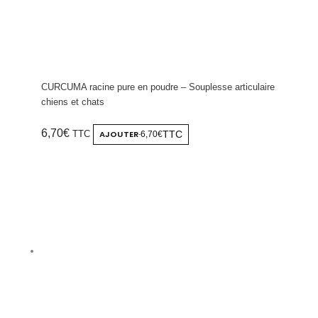
CURCUMA racine pure en poudre – Souplesse articulaire
chiens et chats
6,70
€
TTC
AJOUTER
TTC
6,70€
-