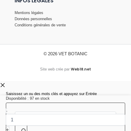
INFOS LÉGALES
Mentions légales
Données personnelles
Conditions générales de vente
© 2026 VET BOTANIC
Web18.net
Site web crée par
Saisissez un ou des mots clés et appuyez sur Entrée
Disponibilité :
97 en stock
quantité
-
Chercher
de
SOIN
DES
+