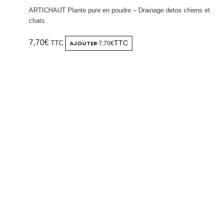
ARTICHAUT Plante pure en poudre – Drainage detox chiens et
chats
7,70
€
TTC
AJOUTER
TTC
7,70€
-