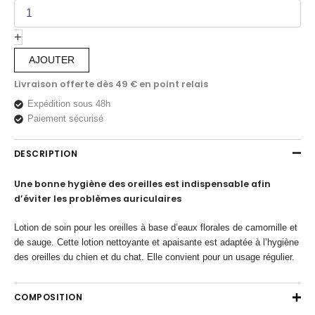
de
SOIN
DES
+
OREILLES
AJOUTER
à
la
Livraison offerte dès 49 € en point relais
sauge
-
Expédition sous 48h
Hygiène
Paiement sécurisé
auriculaire
chiens
DESCRIPTION
et
chats
Une bonne hygiène des oreilles est indispensable afin
d’éviter les problèmes auriculaires
Lotion de soin pour les oreilles à base d’eaux florales de camomille et
de sauge. Cette lotion nettoyante et apaisante est adaptée à l’hygiène
des oreilles du chien et du chat. Elle convient pour un usage régulier.
COMPOSITION