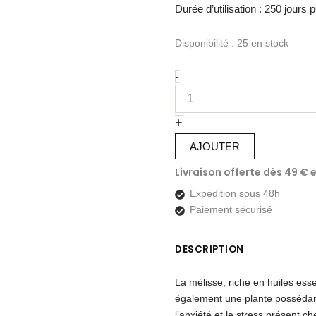
Durée d’utilisation : 250 jours
Disponibilité :
25 en stock
quantité
-
de
MELISSE
Plante
+
pure
en
AJOUTER
poudre
Livraison offerte dès 49 € e
-
Anxiété
Expédition sous 48h
et
Paiement sécurisé
digestion
chiens
et
DESCRIPTION
chats
La mélisse, riche en huiles esse
également une plante possédant
l’anxiété et le stress présent 