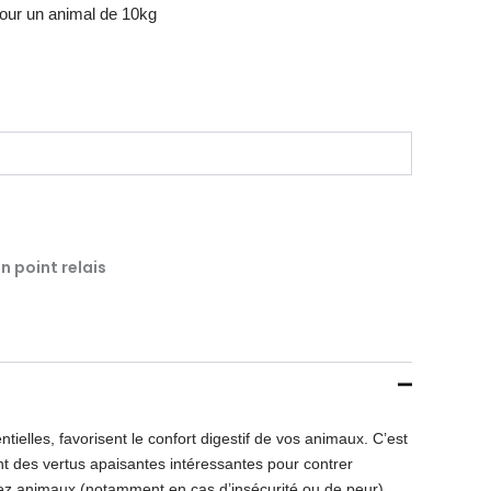
 pour un animal de 10kg
n point relais
ntielles, favorisent le confort digestif de vos animaux. C’est
 des vertus apaisantes intéressantes pour contrer
chez animaux (notamment en cas d’insécurité ou de peur).