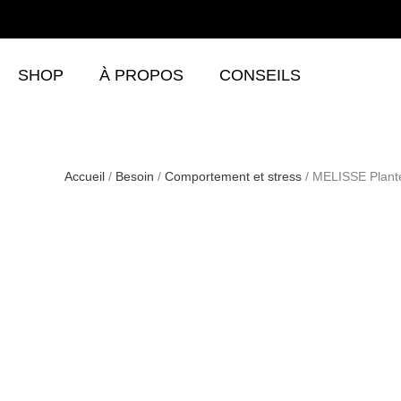
Aller
au
contenu
SHOP
À PROPOS
CONSEILS
Accueil
/
Besoin
/
Comportement et stress
/ MELISSE Plante 