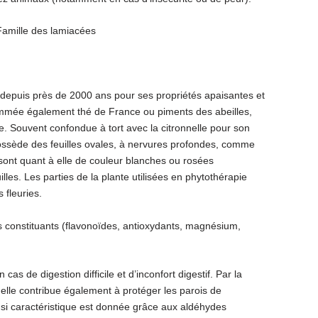
Famille des lamiacées
 depuis près de 2000 ans pour ses propriétés apaisantes et
ommée également thé de France ou piments des abeilles,
ée. Souvent confondue à tort avec la citronnelle pour son
possède des feuilles ovales, à nervures profondes, comme
 sont quant à elle de couleur blanches ou rosées
illes. Les parties de la plante utilisées en phytothérapie
s fleuries.
s constituants (flavonoïdes, antioxydants, magnésium,
s de digestion difficile et d’inconfort digestif. Par la
 elle contribue également à protéger les parois de
 si caractéristique est donnée grâce aux aldéhydes