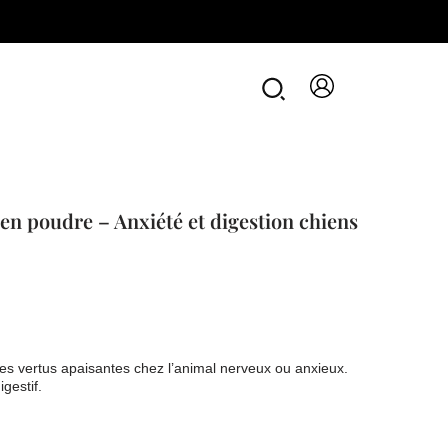
en
poudre
-
Anxiété
et
digestion
chiens
et
chats
n poudre – Anxiété et digestion chiens
es vertus apaisantes chez l’animal nerveux ou anxieux.
gestif.