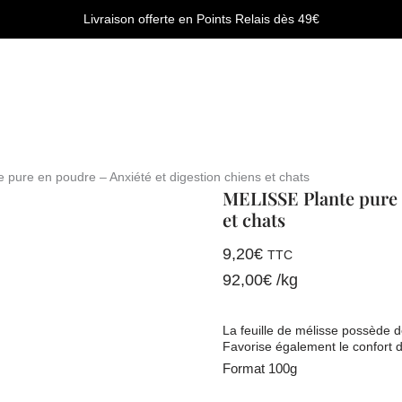
Livraison offerte en Points Relais dès 49€
pure en poudre – Anxiété et digestion chiens et chats
MELISSE Plante pure e
et chats
9,20
€
TTC
92,00
€
/
kg
La feuille de mélisse possède d
Favorise également le confort di
Format 100g