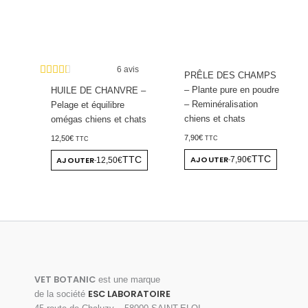
6 avis
PRÊLE DES CHAMPS
– Plante pure en poudre
HUILE DE CHANVRE –
– Reminéralisation
Pelage et équilibre
chiens et chats
omégas chiens et chats
7,90
€
12,50
€
TTC
TTC
AJOUTER
TTC
AJOUTER
7,90€
TTC
12,50€
-
-
VET BOTANIC
est une marque
ESC LABORATOIRE
de la société