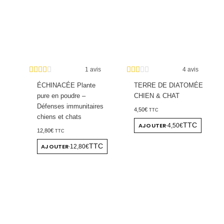
1 avis
4 avis
ÉCHINACÉE Plante
TERRE DE DIATOMÉE
pure en poudre –
CHIEN & CHAT
Défenses immunitaires
4,50
€
TTC
chiens et chats
AJOUTER
TTC
4,50€
-
12,80
€
TTC
AJOUTER
TTC
12,80€
-