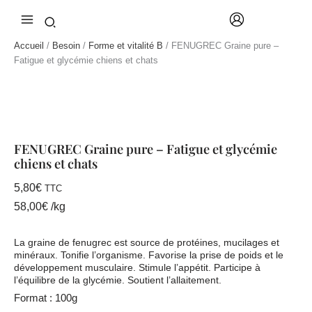
-
Aller
Fatigue
au
et
contenu
Accueil
/
Besoin
/
Forme et vitalité B
/ FENUGREC Graine pure –
glycémie
Fatigue et glycémie chiens et chats
chiens
et
chats
FENUGREC Graine pure – Fatigue et glycémie
chiens et chats
5,80
€
TTC
58,00
€
/
kg
La graine de fenugrec est source de protéines, mucilages et
minéraux. Tonifie l’organisme. Favorise la prise de poids et le
développement musculaire. Stimule l’appétit. Participe à
l’équilibre de la glycémie. Soutient l’allaitement.
Format : 100g