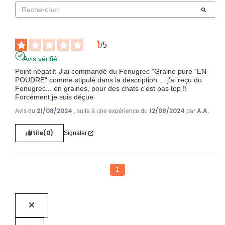
1
/
5
Avis vérifié
Point négatif: J'ai commandé du Fenugrec "Graine pure "EN 
POUDRE" comme stipulé dans la description.... j'ai reçu du 
Fenugrec... en graines, pour des chats c'est pas top !!

Forcément je suis déçue
21/08/2024
12/08/2024
A.A.
Avis du
, suite à une expérience du
par
Utile
(0)
Signaler
1