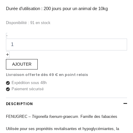
Durée d’utilisation : 200 jours pour un animal de 10kg
Disponibilité :
91 en stock
quantité
-
de
FENUGREC
Graine
+
pure
AJOUTER
-
Fatigue
Livraison offerte dès 49 € en point relais
et
glycémie
Expédition sous 48h
chiens
Paiement sécurisé
et
chats
DESCRIPTION
FENUGREC –
Trigonella foenum-graecum
. Famille des fabacées
Utilisée pour ses propriétés revitalisantes et hypoglycémiantes, la