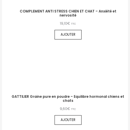
COMPLEMENT ANTI STRESS CHIEN ET CHAT – Anxiété et
nervosité
19,10
€
TTC
AJOUTER
GATTILIER Graine pure en poudre – Equilibre hormonal chiens et
chats
9,60
€
TTC
AJOUTER