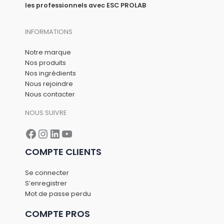
:
8
les professionnels avec ESC PROLAB
9
6
,
€
INFORMATIONS
8
.
0
Notre marque
€
Nos produits
.
Nos ingrédients
Nous rejoindre
Nous contacter
NOUS SUIVRE
Facebook
Instagram
LinkedIn
YouTube
COMPTE CLIENTS
Se connecter
S’enregistrer
Mot de passe perdu
COMPTE PROS