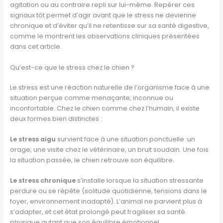
agitation ou au contraire repli sur lui-même. Repérer ces
signaux tôt permet d’agir avant que le stress ne devienne
chronique et d’éviter qu’il ne retentisse sur sa santé digestive,
comme le montrent les observations cliniques présentées
dans cet article.
Qu’est-ce que le stress chez le chien ?
Le stress est une réaction naturelle de l’organisme face à une
situation perçue comme menaçante, inconnue ou
inconfortable. Chez le chien comme chez l’humain, il existe
deux formes bien distinctes :
Le stress aigu
survient face à une situation ponctuelle :un
orage, une visite chez le vétérinaire, un bruit soudain. Une fois
la situation passée, le chien retrouve son équilibre.
Le stress chronique
s’installe lorsque la situation stressante
perdure ou se répète (solitude quotidienne, tensions dans le
foyer, environnement inadapté). L’animal ne parvient plus à
s’adapter, et cet état prolongé peut fragiliser sa santé
physique autant que son équilibre émotionnel.