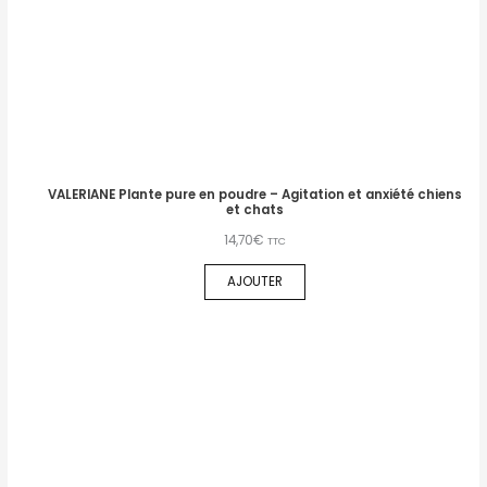
VALERIANE Plante pure en poudre – Agitation et anxiété chiens
et chats
14,70
€
TTC
AJOUTER