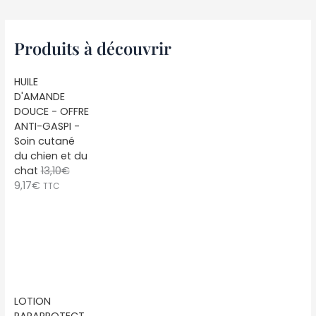
Produits à découvrir
HUILE
D'AMANDE
DOUCE - OFFRE
ANTI-GASPI -
Soin cutané
du chien et du
chat
13,10
€
L
L
9,17
€
TTC
e
e
p
p
r
r
i
i
x
x
i
a
n
c
LOTION
i
t