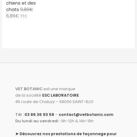
chiens et des
a
chats
9,80
€
i
:
L
L
6,86
€
TTC
t
8
e
e
,
p
p
:
0
r
r
1
4
i
i
1
€
x
x
,
.
i
a
5
n
c
0
i
t
€
t
u
.
i
e
a
l
VET BOTANIC
est une marque
l
e
de la société
ESC LABORATOIRE
é
s
45 route de Chaluzy – 58000 SAINT-ELOI
t
t
a
Tél :
03 86 36 93 58
–
contact@vetbotanic.com
i
:
Du lundi au vendredi :
9h-12h & 14h-16h
t
6
,
➤
Découvrez nos prestations de façonnage pour