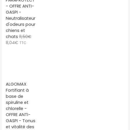
PARAPROTECT
t
u
- OFFRE ANTI-
i
e
GASPI -
a
l
Neutralisateur
l
e
d'odeurs pour
é
s
chiens et
t
t
chats
11,50
€
a
L
L
8,04
€
TTC
i
:
e
e
t
9
p
p
,
r
r
:
1
i
i
1
7
x
x
3
€
i
a
,
.
ALGOMAX
n
c
1
Fortifiant à
i
t
0
base de
t
u
€
spiruline et
i
e
.
chlorelle -
a
l
OFFRE ANTI-
l
e
GASPI - Tonus
é
s
et vitalité des
t
t