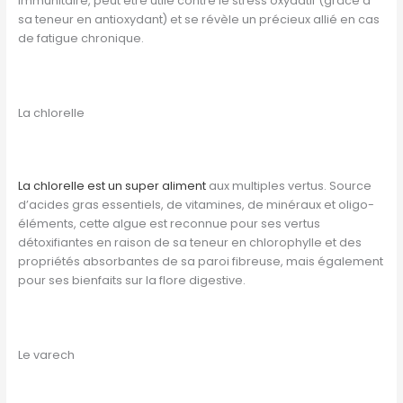
immunitaire, peut être utile contre le stress oxydatif (grâce à
sa teneur en antioxydant) et se révèle un précieux allié en cas
de fatigue chronique.
La chlorelle
La chlorelle est un super aliment
aux multiples vertus. Source
d’acides gras essentiels, de vitamines, de minéraux et oligo-
éléments, cette algue est reconnue pour ses vertus
détoxifiantes en raison de sa teneur en chlorophylle et des
propriétés absorbantes de sa paroi fibreuse, mais également
pour ses bienfaits sur la flore digestive.
Le varech