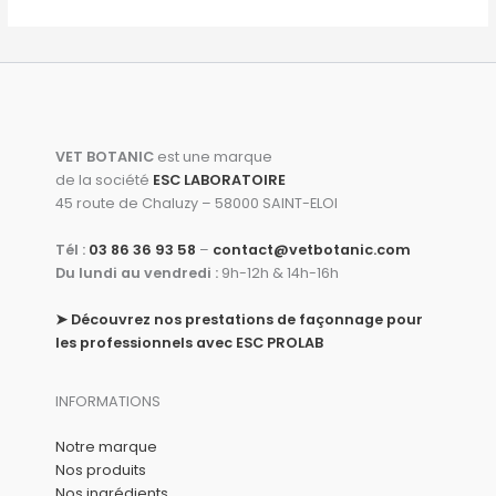
i
i
1
€
x
x
,
.
i
a
5
n
c
0
i
t
€
t
u
.
i
e
VET BOTANIC
est une marque
a
l
de la société
ESC LABORATOIRE
l
e
45 route de Chaluzy – 58000 SAINT-ELOI
é
s
t
t
Tél :
03 86 36 93 58
–
contact@vetbotanic.com
a
Du lundi au vendredi :
9h-12h & 14h-16h
i
:
t
6
➤
Découvrez nos prestations de façonnage pour
,
les professionnels avec ESC PROLAB
:
8
9
6
,
€
INFORMATIONS
8
.
0
Notre marque
€
Nos produits
.
Nos ingrédients