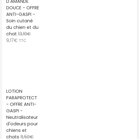
D'AMANDE
DOUCE - OFFRE
ANTI-GASPI -
Soin cutané
du chien et du
chat
13,10
€
L
L
9,17
€
TTC
e
e
p
p
r
r
i
i
x
x
i
a
n
c
LOTION
i
t
PARAPROTECT
t
u
- OFFRE ANTI-
i
e
GASPI -
a
l
Neutralisateur
l
e
d'odeurs pour
é
s
chiens et
t
t
chats
11,50
€
a