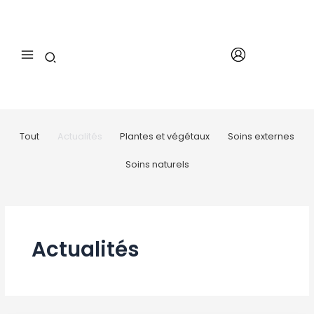
Aller
au
contenu
Filter
Tout
Actualités
Plantes et végétaux
Soins externes
posts
by
Soins naturels
category
Actualités