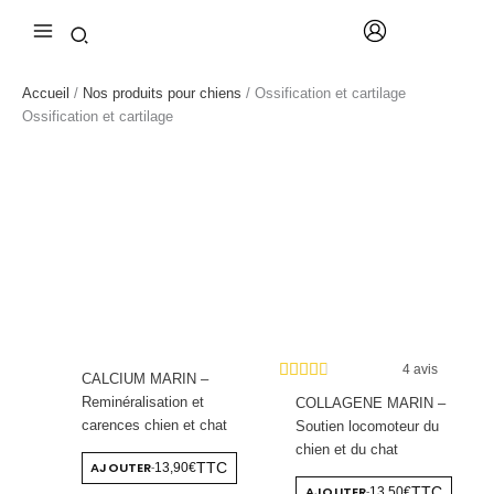
Aller
au
contenu
Accueil
/
Nos produits pour chiens
/ Ossification et cartilage
Ossification et cartilage
4 avis
CALCIUM MARIN –
Reminéralisation et
COLLAGENE MARIN –
carences chien et chat
Soutien locomoteur du
chien et du chat
AJOUTER
TTC
13,90€
-
AJOUTER
TTC
13,50€
-