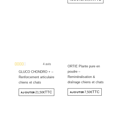
4 avis
ORTIE Plante pure en
poudre –
GLUCO CHONDRO + –
Reminéralisation &
Renforcement articulaire
draînage chiens et chats
chiens et chats
AJOUTER
TTC
AJOUTER
7,50€
TTC
21,50€
-
-