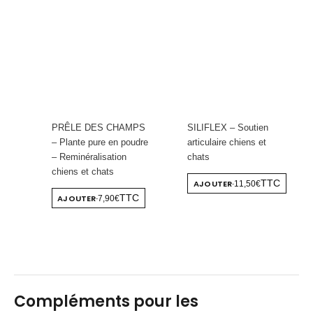
PRÊLE DES CHAMPS
SILIFLEX – Soutien
– Plante pure en poudre
articulaire chiens et
– Reminéralisation
chats
chiens et chats
AJOUTER
TTC
11,50€
-
AJOUTER
TTC
7,90€
-
Compléments pour les