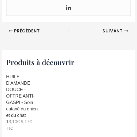
PRÉCÉDENT
SUIVANT
Produits à découvrir
HUILE
D'AMANDE
DOUCE -
OFFRE ANTI-
GASPI - Soin
cutané du chien
et du chat
L
L
13,10
€
9,17
€
e
e
TTC
p
p