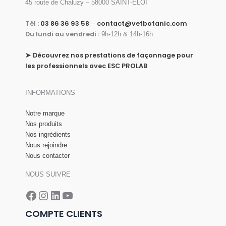
45 route de Chaluzy – 58000 SAINT-ELOI
t
t
a
Tél :
03 86 36 93 58
contact@vetbotanic.com
–
i
:
Du lundi au vendredi :
9h-12h & 14h-16h
t
6
,
➤
Découvrez nos prestations de façonnage pour
:
8
les professionnels avec ESC PROLAB
9
6
,
€
8
.
INFORMATIONS
0
€
Notre marque
.
Nos produits
Nos ingrédients
Nous rejoindre
Nous contacter
NOUS SUIVRE
Facebook
Instagram
LinkedIn
YouTube
COMPTE CLIENTS