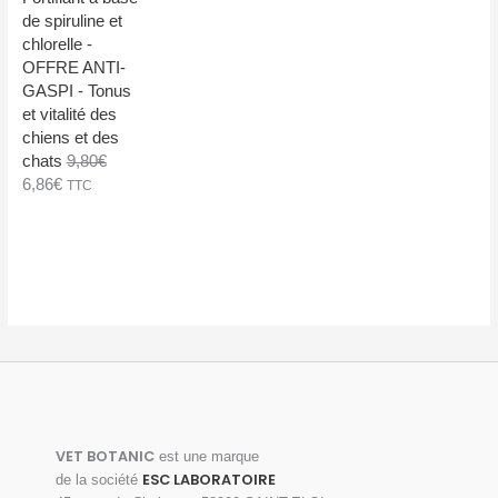
t
u
0
de spiruline et
i
e
€
chlorelle -
a
l
.
OFFRE ANTI-
l
e
GASPI - Tonus
é
s
et vitalité des
t
t
chiens et des
a
chats
9,80
€
i
:
L
L
6,86
€
TTC
t
8
e
e
,
p
p
:
0
r
r
1
4
i
i
1
€
x
x
,
.
i
a
5
n
c
0
i
t
€
t
u
.
i
e
a
l
VET BOTANIC
est une marque
l
e
ESC LABORATOIRE
de la société
é
s