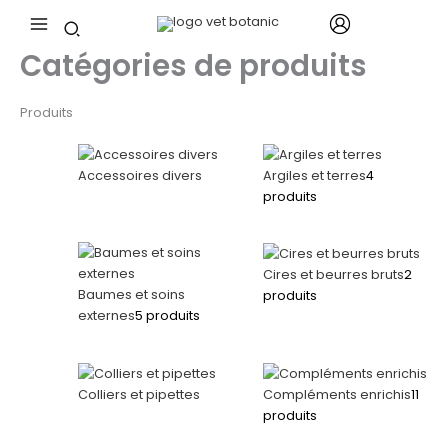
Aller
au
contenu
Catégories de produits
Produits
Accessoires divers
Argiles et terres
4
produits
Cires et beurres bruts
2
Baumes et soins
produits
externes
5 produits
Colliers et pipettes
Compléments enrichis
11
produits