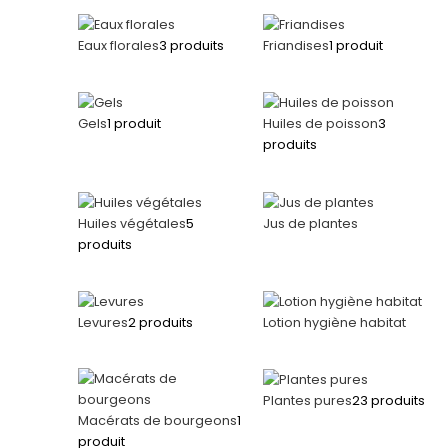
Eaux florales
3 produits
Friandises
1 produit
Gels
1 produit
Huiles de poisson
3
produits
Huiles végétales
5
Jus de plantes
produits
Levures
2 produits
Lotion hygiène habitat
Plantes pures
23 produits
Macérats de bourgeons
1
produit