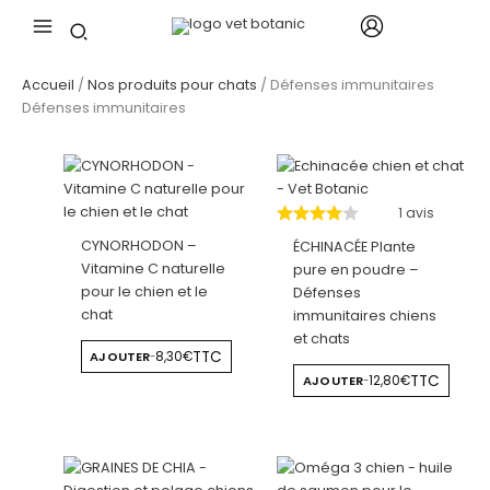
Aller
au
contenu
Accueil
/
Nos produits pour chats
/ Défenses immunitaires
Défenses immunitaires
1 avis
CYNORHODON –
ÉCHINACÉE Plante
Vitamine C naturelle
pure en poudre –
pour le chien et le
Défenses
chat
immunitaires chiens
et chats
TTC
AJOUTER
8,30€
-
TTC
AJOUTER
12,80€
-