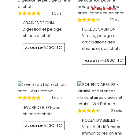
Indisponible
1 avis
10 avis
GRAINES DE CHIA –
Digestion et pelage
HUILE DE SAUMON –
chiens et chats
Vitalité, pelage et
articulations des
TTC
AJOUTER
5,20€
-
chiens et des chats
TTC
AJOUTER
12,90€
-
1 avis
LEVURE DE BIERE pour
2 avis
chiens et chats
POLLEN D’ABEILLES –
TTC
AJOUTER
5,40€
-
Vitalité et défenses
immunitaires chiens