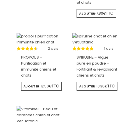
et chats
TTC
AJOUTER
7,80€
-
2 avis
1 avis
PROPOLIS –
SPIRULINE – Algue
Purification et
pure en poudre –
immunité chiens et
Fortifiant & revitalisant
chats
chiens et chats
TTC
TTC
AJOUTER
12,50€
AJOUTER
10,30€
-
-