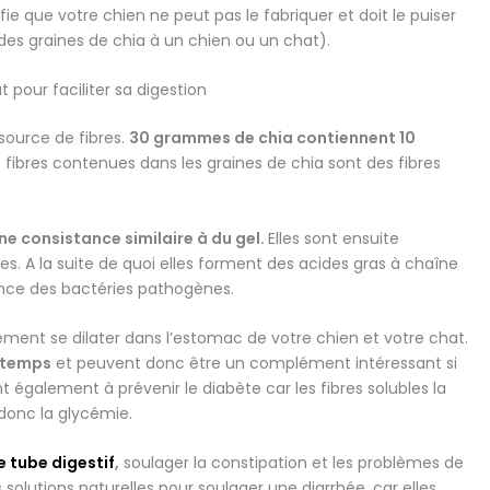
fie que votre chien ne peut pas le fabriquer et doit le puiser
des graines de chia à un chien ou un chat).
 pour faciliter sa digestion
source de fibres.
30 grammes de chia contiennent 10
 fibres contenues dans les graines de chia sont des fibres
ne consistance similaire à du gel.
Elles sont ensuite
s. A la suite de quoi elles forment des acides gras à chaîne
ence des bactéries pathogènes.
lement se dilater dans l’estomac de votre chien et votre chat.
ngtemps
et peuvent donc être un complément intéressant si
nt également à prévenir le diabète car les fibres solubles la
 donc la glycémie.
e tube digestif
,
soulager la constipation et les problèmes de
olutions naturelles pour soulager une diarrhée, car elles