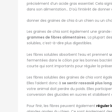
précisément d’un acide gras essentiel. Cela signi
dans son alimentation… D’où l’intérêt de donner 
donner des graines de chia à un chien ou un chat
Les graines de chia sont également une grande 
grammes de fibres alimentaires.
La plupart des
solubles, c’est-à-dire plus digestibles.
Les fibres solubles absorbent l’eau et prennent
u
fermentées dans le côlon par les bonnes bactérie
courte qui sont importants pour réguler la prés
Les fibres solubles des graines de chia vont éga
Elles l’aident donc à
se sentir rassasié plus lo
votre animal doit perdre du poids. Elles participe
conversion des glucides en sucres et stabilisent
Pour finir, les fibres peuvent également
réguler l
glandes anales du chien. Ce sont également des s