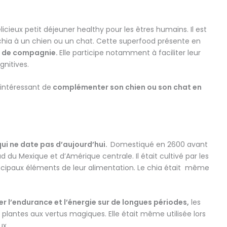
cieux petit déjeuner healthy pour les êtres humains. Il est
 chia à un chien ou un chat. Cette superfood présente en
x de compagnie.
Elle participe notamment à faciliter leur
gnitives.
 intéressant de
complémenter son chien ou son chat en
ui ne date pas d’aujourd’hui.
Domestiqué en 2600 avant
ud du Mexique et d’Amérique centrale. Il était cultivé par les
rincipaux éléments de leur alimentation. Le chia était même
 l’endurance et l’énergie sur de longues périodes,
les
lantes aux vertus magiques. Elle était même utilisée lors
ux.