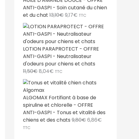
HUILE D'AMANDE DOUCE - OFFRE
ANTI-GASPI - Soin cutané du chien
L
L
et du chat
13,10
€
9,17
€
TTC
e
e
p
p
r
r
i
i
LOTION PARAPROTECT - OFFRE
x
x
ANTI-GASPI - Neutralisateur
i
a
d'odeurs pour chiens et chats
n
c
L
L
11,50
€
8,04
€
TTC
i
t
e
e
t
u
p
p
i
e
r
r
a
l
ALGOMAX Fortifiant à base de
i
i
l
e
spiruline et chlorelle - OFFRE
x
x
é
s
ANTI-GASPI - Tonus et vitalité des
i
a
t
t
L
L
chiens et des chats
9,80
€
6,86
€
n
c
a
e
e
TTC
i
t
i
:
p
p
t
u