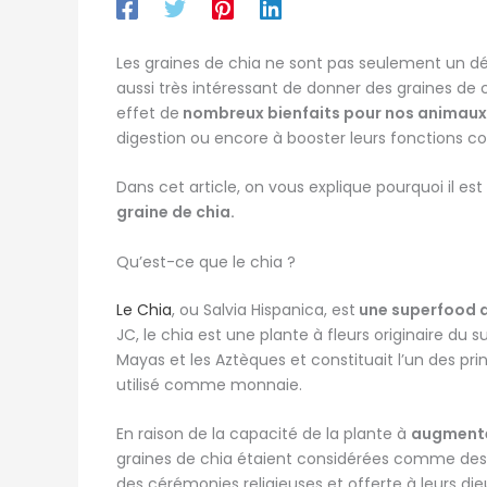
Les graines de chia ne sont pas seulement un déli
aussi très intéressant de donner des graines de
effet de
nombreux bienfaits pour nos animau
digestion ou encore à booster leurs fonctions co
Dans cet article, on vous explique pourquoi il est
graine de chia.
Qu’est-ce que le chia ?
Le Chia
, ou Salvia Hispanica, est
une superfood q
JC, le chia est une plante à fleurs originaire du s
Mayas et les Aztèques et constituait l’un des p
utilisé comme monnaie.
En raison de la capacité de la plante à
augmenter
graines de chia étaient considérées comme des p
des cérémonies religieuses et offerte à leurs die