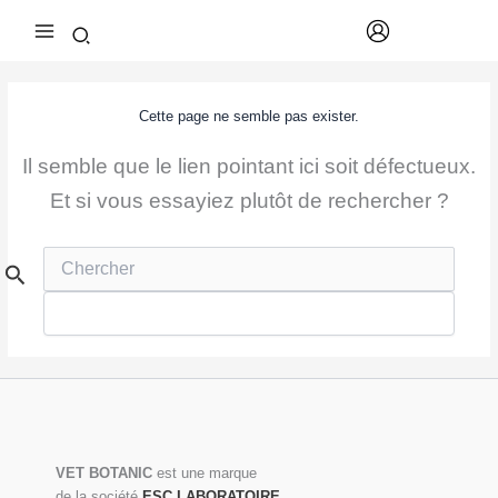
Aller
au
contenu
Cette page ne semble pas exister.
Il semble que le lien pointant ici soit défectueux.
Et si vous essayiez plutôt de rechercher ?
Rechercher :
VET BOTANIC
est une marque
de la société
ESC LABORATOIRE